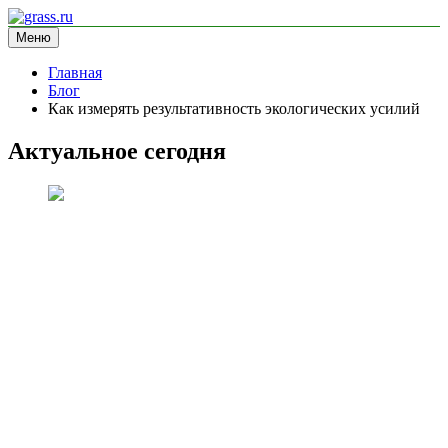
Перейти
к
Меню
grass.ru
блог про экологию
содержимому
Главная
Блог
Как измерять результативность экологических усилий
Актуальное сегодня