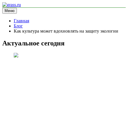
Перейти
к
Меню
grass.ru
блог про экологию
содержимому
Главная
Блог
Как культура может вдохновлять на защиту экологии
Актуальное сегодня