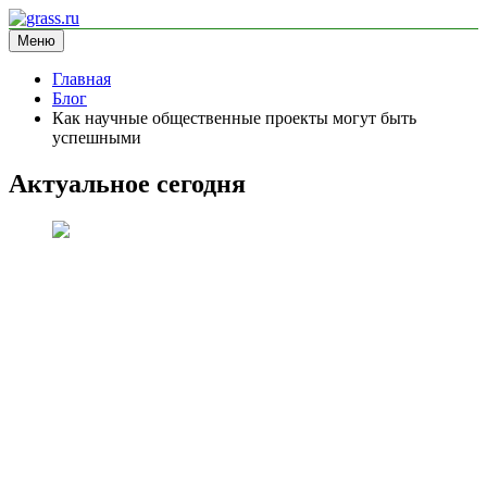
Перейти
к
Меню
grass.ru
блог про экологию
содержимому
Главная
Блог
Как научные общественные проекты могут быть
успешными
Актуальное сегодня