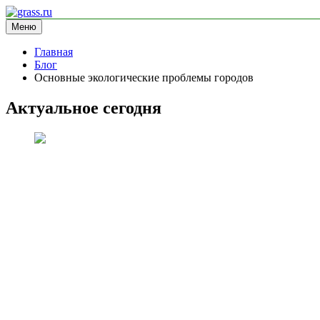
Перейти
к
Меню
grass.ru
блог про экологию
содержимому
Главная
Блог
Основные экологические проблемы городов
Актуальное сегодня