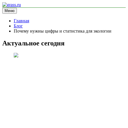
Перейти
к
Меню
grass.ru
блог про экологию
содержимому
Главная
Блог
Почему нужны цифры и статистика для экологии
Актуальное сегодня