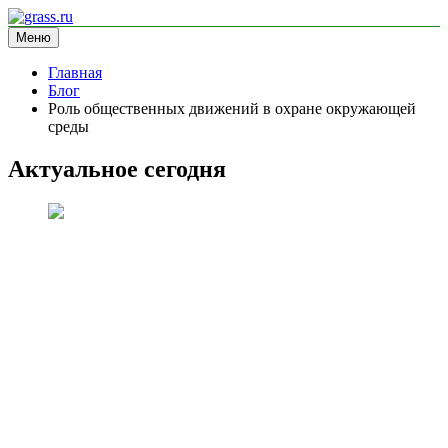
Перейти
к
Меню
grass.ru
блог про экологию
содержимому
Главная
Блог
Роль общественных движений в охране окружающей
среды
Актуальное сегодня