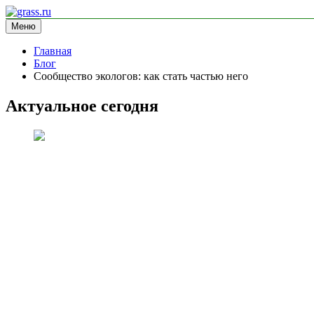
Перейти
к
Меню
grass.ru
блог про экологию
содержимому
Главная
Блог
Сообщество экологов: как стать частью него
Актуальное сегодня