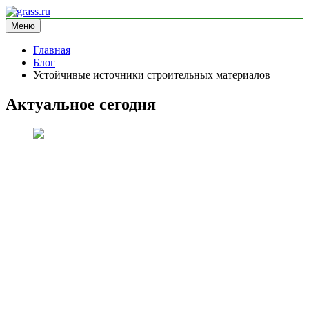
Перейти
к
Меню
grass.ru
блог про экологию
содержимому
Главная
Блог
Устойчивые источники строительных материалов
Актуальное сегодня