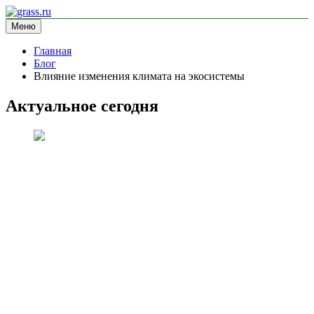
Перейти
к
Меню
grass.ru
блог про экологию
содержимому
Главная
Блог
Влияние изменения климата на экосистемы
Актуальное сегодня