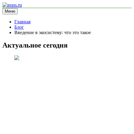
Перейти
к
Меню
grass.ru
блог про экологию
содержимому
Главная
Блог
Введение в экосистему: что это такое
Актуальное сегодня