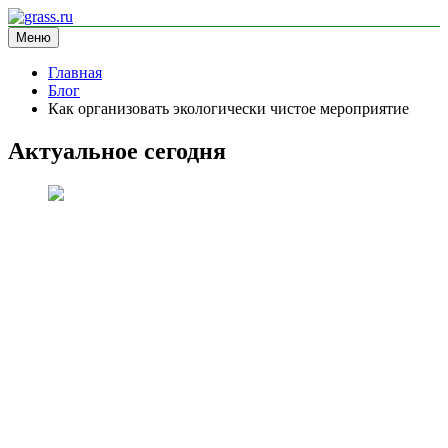
Перейти
к
Меню
grass.ru
блог про экологию
содержимому
Главная
Блог
Как организовать экологически чистое мероприятие
Актуальное сегодня