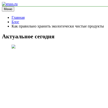
Перейти
к
Меню
grass.ru
блог про экологию
содержимому
Главная
Блог
Как правильно хранить экологически чистые продукты
Актуальное сегодня