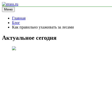
Перейти
к
Меню
grass.ru
блог про экологию
содержимому
Главная
Блог
Как правильно ухаживать за лесами
Актуальное сегодня