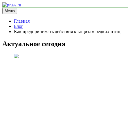
Перейти
к
Меню
grass.ru
блог про экологию
содержимому
Главная
Блог
Как предпринимать действия к защитам редких птиц
Актуальное сегодня