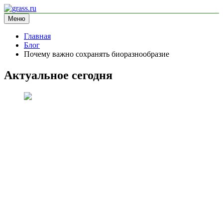
Перейти
к
Меню
grass.ru
блог про экологию
содержимому
Главная
Блог
Почему важно сохранять биоразнообразие
Актуальное сегодня