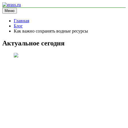
Перейти
к
Меню
grass.ru
блог про экологию
содержимому
Главная
Блог
Как важно сохранять водные ресурсы
Актуальное сегодня