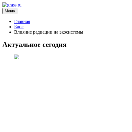
Перейти
к
Меню
grass.ru
блог про экологию
содержимому
Главная
Блог
Влияние радиации на экосистемы
Актуальное сегодня